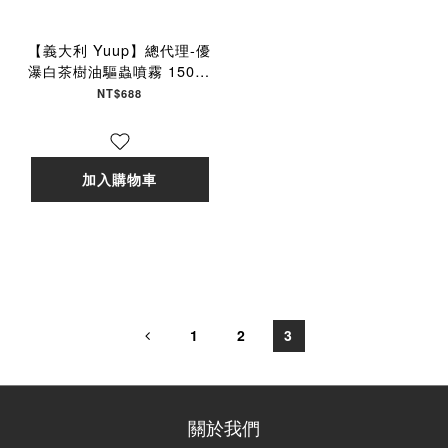
【義大利 Yuup】總代理-優
瀑白茶樹油驅蟲噴霧 150ml
犬貓適用
NT$688
加入購物車
1
2
3
關於我們