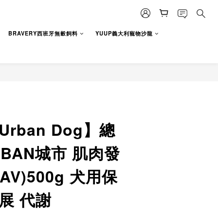
BUY NOW
BRAVERY西班牙無穀飼料
YUUP義大利寵物沙龍
rban Dog】總
URBAN城市 肌肉發
AV)500g 犬用保
展 代謝