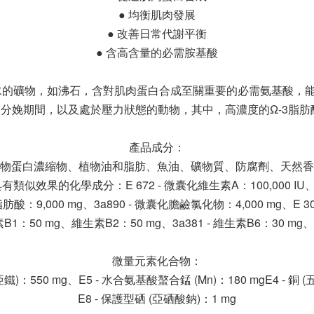
● 均衡肌肉發展
● 改善日常代謝平衡
● 含高含量的必需胺基酸
水的礦物，如沸石，含對肌肉蛋白合成至關重要的必需氨基酸，
分娩期間，以及處於壓力狀態的動物，其中，高濃度的Ω-3脂肪
產品成分：
物蛋白濃縮物、植物油和脂肪、魚油、礦物質、防腐劑、天然香
的化學成分：E 672 - 微囊化維生素A：100,000 IU、E 67
酸：9,000 mg、3a890 - 微囊化膽鹼氯化物：4,000 mg、E 300
素B1：50 mg、維生素B2：50 mg、3a381 - 維生素B6：30 m
微量元素化合物：
酸亞鐵)：550 mg、E5 - 水合氨基酸螯合錳 (Mn)：180 mgE4 - 銅
E8 - 保護型硒 (亞硒酸鈉)：1 mg