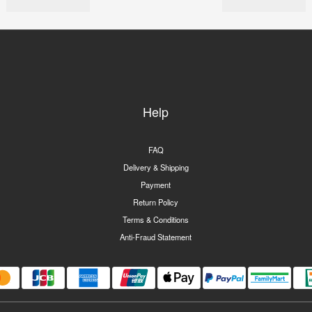
Help
FAQ
Delivery & Shipping
Payment
Return Policy
Terms & Conditions
Anti-Fraud Statement