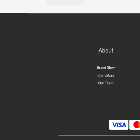
About
Brand Story
Our Values
Our Team