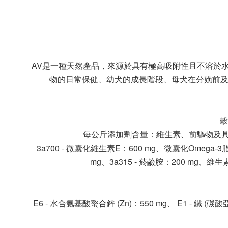
AV是一種天然產品，來源於具有極高吸附性且不溶於
物的日常保健、幼犬的成長階段、母犬在分娩前及
穀
每公斤添加劑含量：維生素、前驅物及具有類似效果
3a700 - 微囊化維生素E：600 mg、微囊化Omega-3脂肪
mg、3a315 - 菸鹼胺：200 mg、維生
E6 - 水合氨基酸螯合鋅 (Zn)：550 mg、 E1 - 鐵 (碳