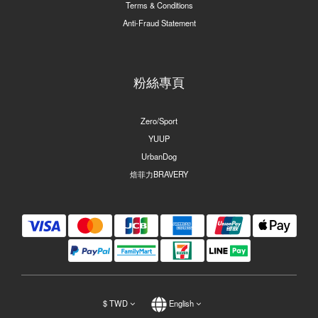
Terms & Conditions
Anti-Fraud Statement
粉絲專頁
Zero/Sport
YUUP
UrbanDog
焙菲力BRAVERY
$
TWD
English