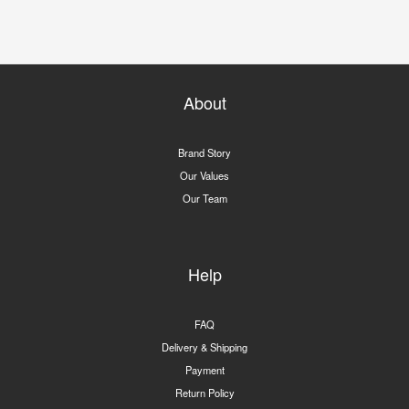
About
Brand Story
Our Values
Our Team
Help
FAQ
Delivery & Shipping
Payment
Return Policy