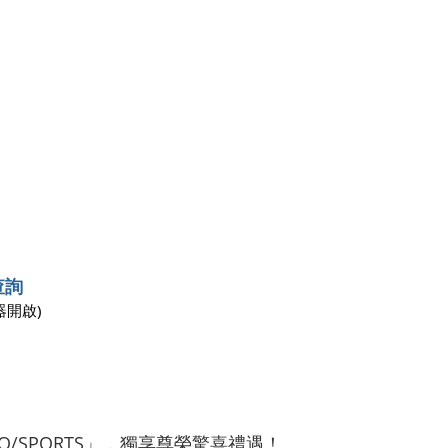
查詢
器開啟)
O/SPORTS」，獨享尊榮驚喜禮遇！