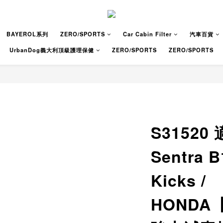
BAYEROL系列
ZERO/SPORTS
Car Cabin Filter
汽車百貨
UrbanDog義大利頂級護理保健
ZERO/SPORTS
ZERO/SPORTS
S31520
Sentra 
Kicks /
HONDA【