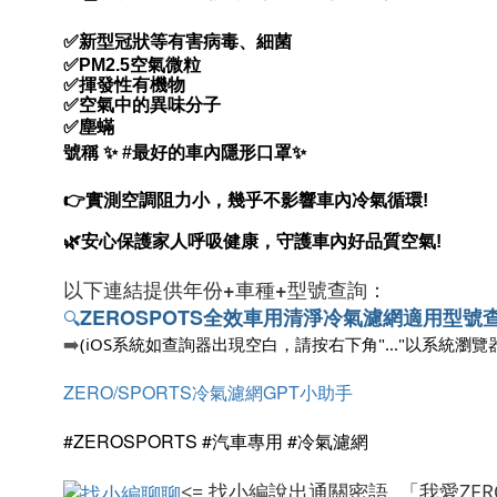
✅
新型冠狀等有害病毒、細菌
✅
PM2.5空氣微粒
✅揮發性有機物
✅空氣中的異味分子
✅塵蟎
號稱
✨
#最好的車內隱形口罩
✨
👉
實測空調阻力小，幾乎不影響車內冷氣循環!
🌿安心保護家人呼吸健康，守護車內好品質空氣!
以下連結提供
年份+車種+型號查詢：
ZEROSPOTS
全效車用清淨冷氣濾網適用型號
🔍
➡️
(iOS系統如查詢器出現空白，請按右下角"..."以系統瀏覽
ZERO/SPORTS冷氣濾網GPT小助手
#ZEROSPORTS #汽車專用 #冷氣濾網
<= 找小編說出通關密語 「我愛ZER