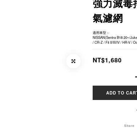
強力滅毒
氣濾網
適用車型：
NISSAN(Sentra B18 20~/Juk
/ CR-Z / Fit II/III/IV / HR-V /
NT$1,680
ADD TO CAR
Share