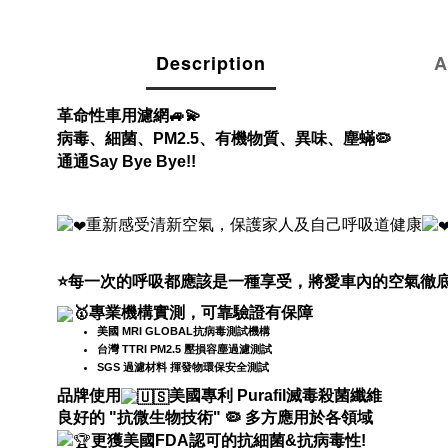
Description
A
革命性車用濾網
🚙💫
病毒、細菌、
PM2.5、有機物質、異味、
塵蟎
🦠
通通
Say Bye Bye!!
重新感受清新空氣，保護家人及自己呼吸道健康
⭐
每一次的呼吸都應該是一種享受，將愛車內的空氣徹
專業機構實測，可靠驗證有保障
美國 MRI GLOBAL抗病毒測試機構
台灣 TTRI PM2.5 壓損容塵過濾測試
SGS 過濾材料 揮發物環保安全測試
品牌使用
美國專利 Purafil滅毒殺菌纖維
良好的 "抗微生物技術"
🦠
多方應用於各領域
更獲美國FDA認可的抗細菌&抗病毒性!