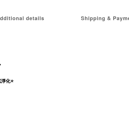
dditional details
Shipping & Paym
底淨化
⭐