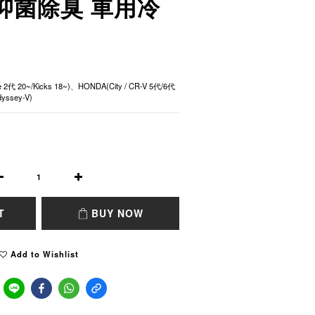
抑菌除臭 車用冷
e 2代 20~/Kicks 18~)、HONDA(City / CR-V 5代/6代 
 Odyssey-V)
T
BUY NOW
Add to Wishlist