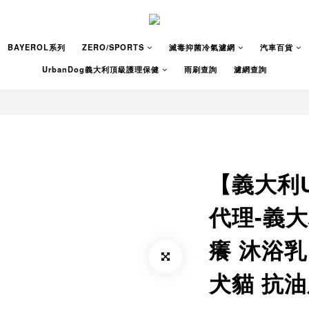
BAYEROL系列
ZERO/SPORTS
滅毒抑菌冷氣濾網
汽車百貨
UrbanDog義大利頂級護理保健
雨刷查詢
濾網查詢
【義大利U
代理-義
癢 沐浴乳
犬貓 抗油