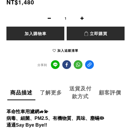
NT$1,480
加入購物車
立即購買
加入追蹤清單
分享到
送貨及付
商品描述
了解更多
顧客評價
款方式
革命性車用濾網
🚙💫
病毒、細菌、
PM2.5、有機物質、異味、
塵蟎
🦠
通通
Say Bye Bye!!