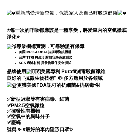
重新感受清新空氣，保護家人及自己呼吸道健康
⭐
每一次的呼吸都應該是一種享受，將愛車內的空氣徹底
淨化
⭐
專業機構實測，可靠驗證有保障
美國 MRI GLOBAL抗病毒測試機構
台灣 TTRI PM2.5 壓損容塵過濾測試
SGS 過濾材料 揮發物環保安全測試
品牌使用
美國專利 Purafil滅毒殺菌纖維
良好的 "抗微生物技術"
🦠
多方應用於各領域
更獲美國FDA認可的抗細菌&抗病毒性!
✅
新型冠狀等有害病毒、細菌
✅
PM2.5空氣微粒
✅揮發性有機物
✅空氣中的異味分子
✅塵蟎
號稱
✨
#最好的車內隱形口罩
✨