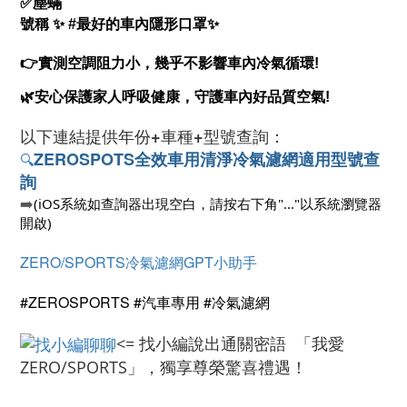
✅塵蟎
號稱
✨
#最好的車內隱形口罩
✨
👉
實測空調阻力小，幾乎不影響車內冷氣循環!
🌿安心保護家人呼吸健康，守護車內好品質空氣!
以下連結提供
年份+車種+型號查詢：
ZEROSPOTS
全效車用清淨冷氣濾網適用型號查
🔍
詢
➡️
(iOS系統如查詢器出現空白，請按右下角"..."以系統瀏覽器
開啟)
ZERO/SPORTS冷氣濾網GPT小助手
#ZEROSPORTS #汽車專用 #冷氣濾網
<= 找小編說出通關密語 「我愛
ZERO/SPORTS」，獨享尊榮驚喜禮遇！