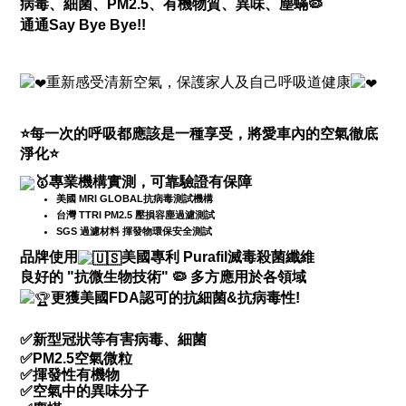
病毒、細菌、
PM2.5、有機物質、異味、
塵蟎
🦠
通通
Say Bye Bye!!
重新感受清新空氣，保護家人及自己呼吸道健康
⭐
每一次的呼吸都應該是一種享受，將愛車內的空氣徹底
淨化
⭐
專業機構實測，可靠驗證有保障
美國 MRI GLOBAL抗病毒測試機構
台灣 TTRI PM2.5 壓損容塵過濾測試
SGS 過濾材料 揮發物環保安全測試
品牌使用
美國專利 Purafil滅毒殺菌纖維
良好的 "抗微生物技術"
🦠
多方應用於各領域
更獲美國FDA認可的抗細菌&抗病毒性!
✅
新型冠狀等有害病毒、細菌
✅
PM2.5空氣微粒
✅揮發性有機物
✅空氣中的異味分子