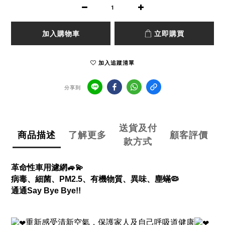
加入購物車
立即購買
加入追蹤清單
分享到
送貨及付
商品描述
了解更多
顧客評價
款方式
革命性車用濾網
🚙💫
病毒、細菌、
PM2.5、有機物質、異味、
塵蟎
🦠
通通
Say Bye Bye!!
重新感受清新空氣，保護家人及自己呼吸道健康