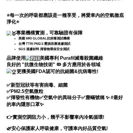
⭐
每一次的呼吸都應該是一種享受，將愛車內的空氣徹底
淨化
⭐
專業機構實測，可靠驗證有保障
美國 MRI GLOBAL抗病毒測試機構
台灣 TTRI PM2.5 壓損容塵過濾測試
SGS 過濾材料 揮發物環保安全測試
品牌使用
美國專利 Purafil滅毒殺菌纖維
良好的 "抗微生物技術"
🦠
多方應用於各領域
更獲美國FDA認可的抗細菌&抗病毒性!
✅
新型冠狀等有害病毒、細菌
✅
PM2.5空氣微粒
✅揮發性有機物
✅空氣中的異味分子
✅塵蟎
號稱
✨
#最好
的車內隱形口罩
✨
👉
實測空調阻力小，幾乎不影響車內冷氣循環!
🌿安心保護家人呼吸健康，守護車內好品質空氣!