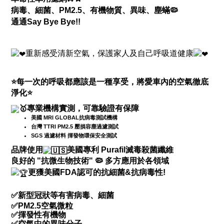
病毒、細菌、
PM2.5、有機物質、異味、
塵蟎
🦠
通通
Say Bye Bye!!
重新感受清新空氣，保護家人及自己呼吸道健康
⭐
每一次的呼吸都應該是一種享受，將愛車內的空氣徹底
淨化
⭐
專業機構實測，可靠驗證有保障
美國 MRI GLOBAL抗病毒測試機構
台灣 TTRI PM2.5 壓損容塵過濾測試
SGS 過濾材料 揮發物環保安全測試
品牌使用
美國專利 Purafil滅毒殺菌纖維
良好的 "抗微生物技術"
🦠
多方應用於各領域
更獲美國FDA認可的抗細菌&抗病毒性!
✅
新型冠狀等有害病毒、細菌
✅
PM2.5空氣微粒
✅揮發性有機物
✅空氣中的異味分子