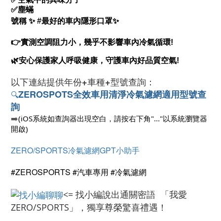
✅塵蟎
號稱
✨
#最好的車內隱形口罩
✨
👉
實測空調阻力小，幾乎不影響車內冷氣循環!
🌿安心保護家人呼吸健康，守護車內好品質空氣!
以下連結提供
年份+車種+型號查詢：
ZEROSPOTS
全效車用清淨冷氣濾網適用型號查
🔍
詢
➡️
(iOS系統如查詢器出現空白，請按右下角"..."以系統瀏覽器
開啟)
ZERO/SPORTS冷氣濾網GPT小助手
#ZEROSPORTS #汽車專用 #冷氣濾網
<= 找小編說出通關密語 「我愛
ZERO/SPORTS」，獨享尊榮驚喜禮遇！