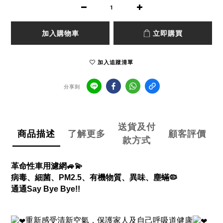
加入購物車
立即購買
加入追蹤清單
分享到
送貨及付
商品描述
了解更多
顧客評價
款方式
革命性車用濾網
🚙💫
病毒、細菌、
PM2.5、有機物質、異味、
塵蟎
🦠
通通
Say Bye Bye!!
重新感受清新空氣，保護家人及自己呼吸道健康