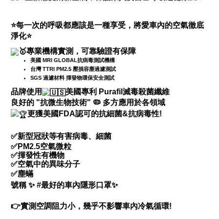
⭐
每一次的呼吸都應該是一種享受，將愛車內的空氣徹底
淨化
⭐
專業機構實測，可靠驗證有保障
美國 MRI GLOBAL抗病毒測試機構
台灣 TTRI PM2.5 壓損容塵過濾測試
SGS 過濾材料 揮發物環保安全測試
品牌使用
美國專利 Purafil滅毒殺菌纖維
良好的 "抗微生物技術"
🦠
多方應用於各領域
更獲美國FDA認可的抗細菌&抗病毒性!
✅
新型冠狀等有害病毒、細菌
✅
PM2.5空氣微粒
✅揮發性有機物
✅空氣中的異味分子
✅塵蟎
號稱
✨
#最好的車內隱形口罩
✨
👉
實測空調阻力小，幾乎不影響車內冷氣循環!