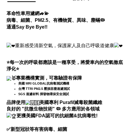
革命性車用濾網
🚙💫
病毒、細菌、
PM2.5、有機物質、異味、
塵蟎
🦠
通通
Say Bye Bye!!
重新感受清新空氣，保護家人及自己呼吸道健康
⭐
每一次的呼吸都應該是一種享受，將愛車內的空氣徹底
淨化
⭐
專業機構實測，可靠驗證有保障
美國 MRI GLOBAL抗病毒測試機構
台灣 TTRI PM2.5 壓損容塵過濾測試
SGS 過濾材料 揮發物環保安全測試
品牌使用
美國專利 Purafil滅毒殺菌纖維
良好的 "抗微生物技術"
🦠
多方應用於各領域
更獲美國FDA認可的抗細菌&抗病毒性!
✅
新型冠狀等有害病毒、細菌