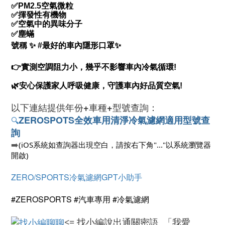
✅
PM2.5空氣微粒
✅揮發性有機物
✅空氣中的異味分子
✅塵蟎
號稱
✨
#最好的車內隱形口罩
✨
👉
實測空調阻力小，幾乎不影響車內冷氣循環!
🌿安心保護家人呼吸健康，守護車內好品質空氣!
以下連結提供
年份+車種+型號查詢：
ZEROSPOTS
全效車用清淨冷氣濾網適用型號查
🔍
詢
➡️
(iOS系統如查詢器出現空白，請按右下角"..."以系統瀏覽器
開啟)
ZERO/SPORTS冷氣濾網GPT小助手
#ZEROSPORTS #汽車專用 #冷氣濾網
<= 找小編說出通關密語 「我愛