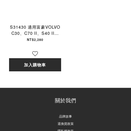
S31430 適用富豪VOLVO
C30、C70 II、S40 II、
V50 【ZERO/SPORTS】
NT$2,280
強力滅毒抑菌除臭 車用冷氣
濾網
加入購物車
關於我們
品牌故事
退換貨政策
隱私權政策