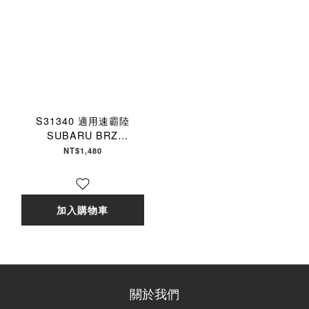
S31340 適用速霸陸
SUBARU BRZ
【ZERO/SPORTS】 強力
NT$1,480
滅毒抑菌除臭 車用冷氣濾網
加入購物車
關於我們